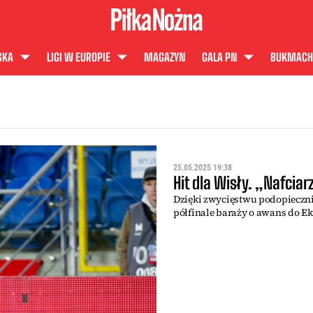
SKA
LIGI W EUROPIE
MAGAZYN
GALA PN
BUKMACH
25.05.2025 19:38
Hit dla Wisły. „Nafciar
Dzięki zwycięstwu podopieczni
półfinale baraży o awans do Ek