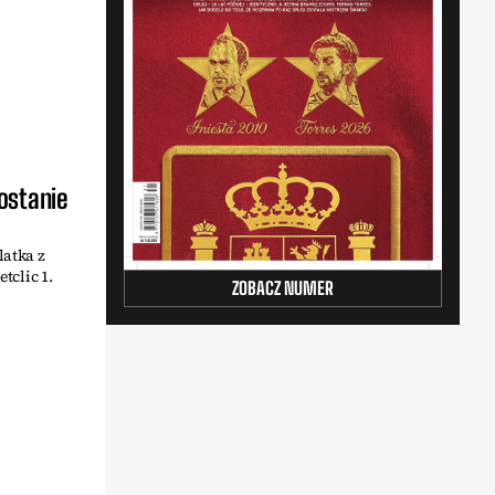
ostanie
latka z
clic 1.
ZOBACZ NUMER