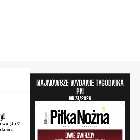
NAJNOWSZE WYDANIE TYGODNIKA
PN
NR 31/2026
y!
owa (do 31
o końca