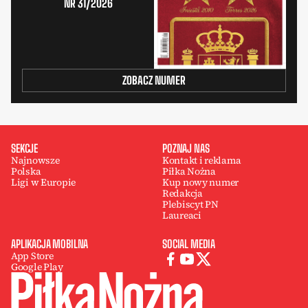
NR 31/2026
ZOBACZ NUMER
SEKCJE
POZNAJ NAS
Najnowsze
Kontakt i reklama
Polska
Piłka Nożna
Ligi w Europie
Kup nowy numer
Redakcja
Plebiscyt PN
Laureaci
APLIKACJA MOBILNA
SOCIAL MEDIA
App Store
Google Play