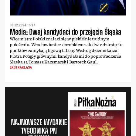
08.12.2024 15:17
Media: Dwaj kandydaci do przejęcia Śląska
Wicemistrz Polski znalazł się w piekielnie trudnym
położeniu. Wrocławianie z dorobkiem zaledwie dziesięciu
punktów zamykają ligową tabelę. Według dziennikarza
Piotra Potępy głównymi kandydatami do poprowadzenia
Śląska są Tomasz Kaczmarek i Bartosch Gaul.
EKSTRAKLASA
NAJNOWSZE WYDANIE
TYGODNIKA PN