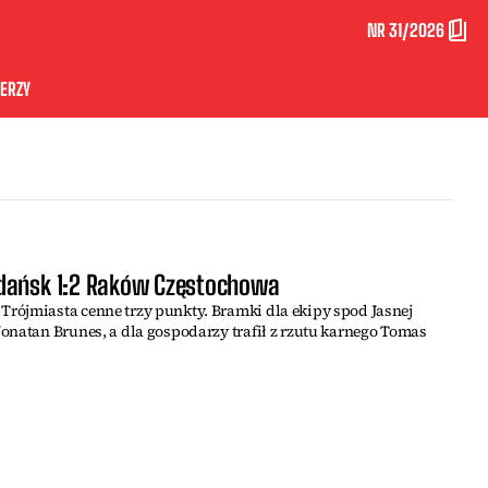
NR 31/2026
ERZY
dańsk 1:2 Raków Częstochowa
rójmiasta cenne trzy punkty. Bramki dla ekipy spod Jasnej
onatan Brunes, a dla gospodarzy trafił z rzutu karnego Tomas