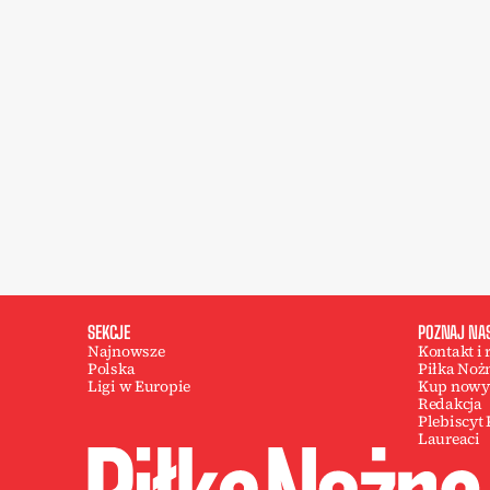
SEKCJE
POZNAJ NA
Najnowsze
Kontakt i
Polska
Piłka Noż
Ligi w Europie
Kup nowy
Redakcja
Plebiscyt
Laureaci