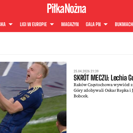
SKA
LIGI W EUROPIE
MAGAZYN
GALA PN
BUKMACH
25.04.2026 21:39
SKRÓT MECZU: Lechia G
Raków Częstochowa wywiózł z T
Góry zdobywali Oskar Repka i J
Bobcek.