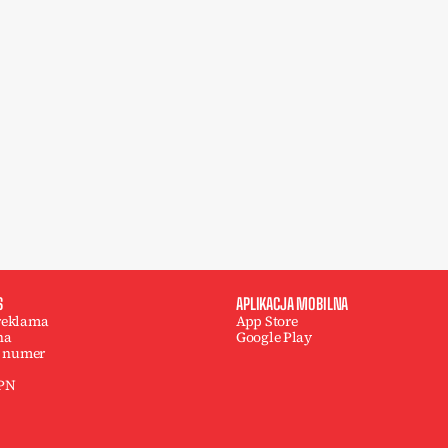
S
APLIKACJA MOBILNA
 reklama
App Store
na
Google Play
 numer
 PN