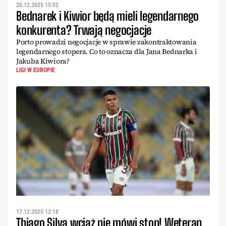
20.12.2025 15:52
Bednarek i Kiwior będą mieli legendarnego
konkurenta? Trwają negocjacje
Porto prowadzi negocjacje w sprawie zakontraktowania
legendarnego stopera. Co to oznacza dla Jana Bednarka i
Jakuba Kiwiora?
LIGI W EUROPIE
17.12.2025 12:18
Thiago Silva wciąż nie mówi stop! Weteran