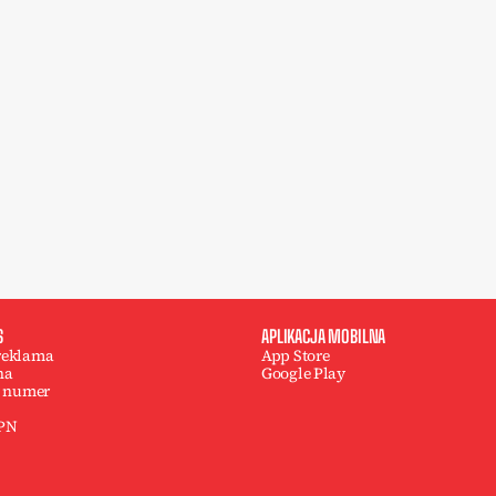
S
APLIKACJA MOBILNA
 reklama
App Store
na
Google Play
 numer
 PN