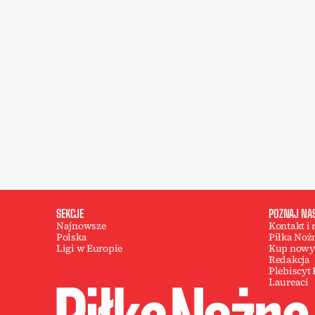
SEKCJE
POZNAJ NA
Najnowsze
Kontakt i
Polska
Piłka Noż
Ligi w Europie
Kup nowy
Redakcja
Plebiscyt
Laureaci