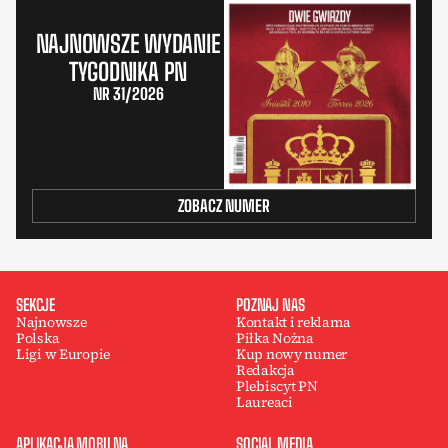
NAJNOWSZE WYDANIE
TYGODNIKA PN
NR 31/2026
ZOBACZ NUMER
SEKCJE
POZNAJ NAS
Najnowsze
Kontakt i reklama
Polska
Piłka Nożna
Ligi w Europie
Kup nowy numer
Redakcja
Plebiscyt PN
Laureaci
APLIKACJA MOBILNA
SOCIAL MEDIA