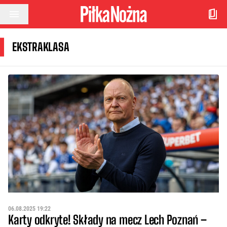
Przejdź do treści
EKSTRAKLASA
06.08.2025 19:22
Karty odkryte! Składy na mecz Lech Poznań –