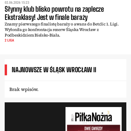
02.06.2026 15:23
Słynny klub blisko powrotu na zaplecze
Ekstraklasy! Jest w finale baraży
Znamy pierwszego finalistę baraży o awans do Betclic 1. Ligi.
Wyłoniła go konfrontacja rezerw Śląska Wrocław z
Podbeskidziem Bielsko-Biała.
2 LIGA
NAJNOWSZE W ŚLĄSK WROCŁAW II
Brak wpisów.