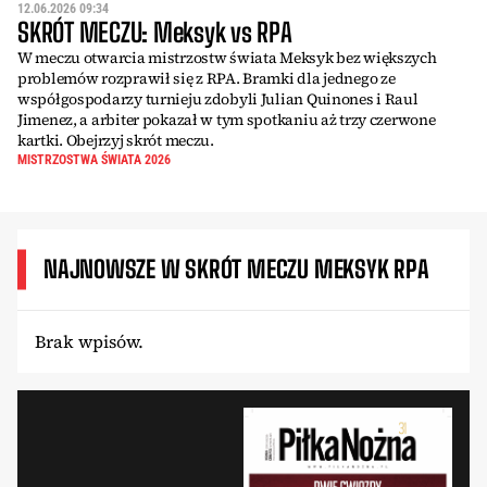
12.06.2026 09:34
SKRÓT MECZU: Meksyk vs RPA
W meczu otwarcia mistrzostw świata Meksyk bez większych
problemów rozprawił się z RPA. Bramki dla jednego ze
współgospodarzy turnieju zdobyli Julian Quinones i Raul
Jimenez, a arbiter pokazał w tym spotkaniu aż trzy czerwone
kartki. Obejrzyj skrót meczu.
MISTRZOSTWA ŚWIATA 2026
NAJNOWSZE W SKRÓT MECZU MEKSYK RPA
Brak wpisów.