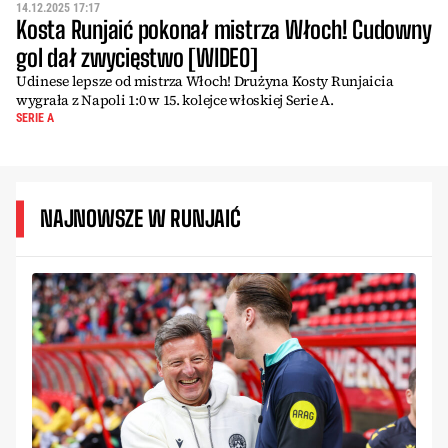
14.12.2025 17:17
Kosta Runjaić pokonał mistrza Włoch! Cudowny
gol dał zwycięstwo [WIDEO]
Udinese lepsze od mistrza Włoch! Drużyna Kosty Runjaicia
wygrała z Napoli 1:0 w 15. kolejce włoskiej Serie A.
SERIE A
NAJNOWSZE W RUNJAIĆ