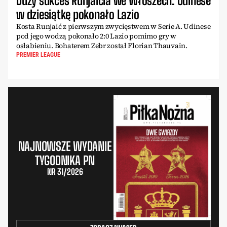
Duży sukces Runjaicia we Włoszech. Udinese
w dziesiątkę pokonało Lazio
Kosta Runjaić z pierwszym zwycięstwem w Serie A. Udinese
pod jego wodzą pokonało 2:0 Lazio pomimo gry w
osłabieniu. Bohaterem Zebr został Florian Thauvain.
PREMIER LEAGUE
NAJNOWSZE WYDANIE
TYGODNIKA PN
NR 31/2026