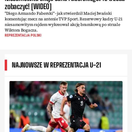
zobaczyć! [WIDEO]
"Diego Armando Faberski" - jak stwierdził Maciej Iwański
komentując mecz na antenie TVP Sport. Rezerwowy kadry U-21
niesamowitym rajdem wykreował akcję bramkową po strzale
Wiktora Bogacza.
REPREZENTACJA POLSKI
NAJNOWSZE W REPREZENTACJA U-21