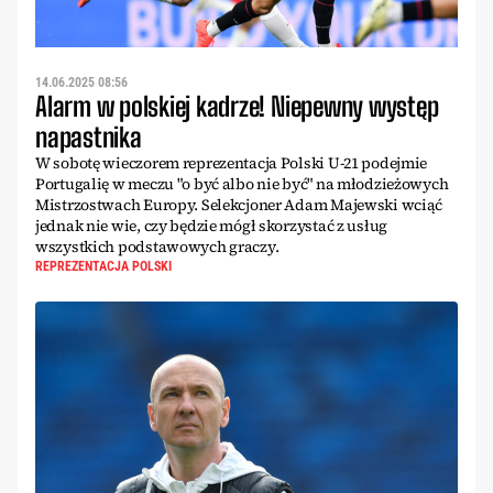
14.06.2025 08:56
Alarm w polskiej kadrze! Niepewny występ
napastnika
W sobotę wieczorem reprezentacja Polski U-21 podejmie
Portugalię w meczu "o być albo nie być" na młodzieżowych
Mistrzostwach Europy. Selekcjoner Adam Majewski wciąć
jednak nie wie, czy będzie mógł skorzystać z usług
wszystkich podstawowych graczy.
REPREZENTACJA POLSKI