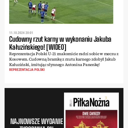
11.10.2024 20:01
Cudowny rzut karny w wykonaniu Jakuba
Kałuzińskiego! [WIDEO]
Reprezentacja Polski U-21 znakomicie radzi sobie w meczu z
Kosowem. Cudowną bramkę z rzutu karnego zdobył Jakub
Kałuziński, imitując słynnego Antonína Panenkę!
REPREZENTACJA POLSKI
NAJNOWSZE WYDANIE