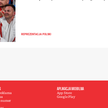
REPREZENTACJA POLSKI
S
APLIKACJA MOBILNA
 reklama
App Store
na
Google Play
 numer