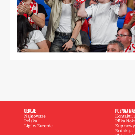
SEKCJE
POZNAJ NA
Najnowsze
Kontakt i
Polska
Piłka Noż
Ligi w Europie
Kup nowy
Redakcja