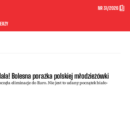
NR 31/2026
ERZY
ala! Bolesna porażka polskiej młodzieżówki
częła eliminacje do Euro. Nie jest to udany początek biało-