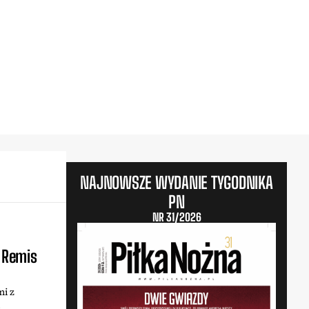
NAJNOWSZE WYDANIE TYGODNIKA
PN
NR 31/2026
. Remis
mi z
.