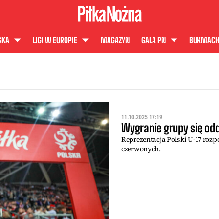
SKA
LIGI W EUROPIE
MAGAZYN
GALA PN
BUKMACH
11.10.2025 17:19
Wygranie grupy się odd
Reprezentacja Polski U-17 rozpo
czerwonych.