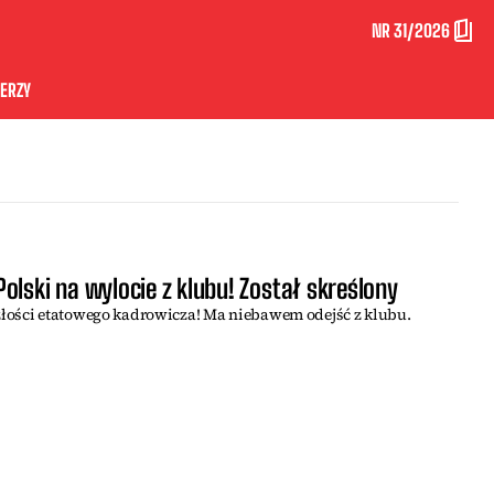
NR 31/2026
ERZY
olski na wylocie z klubu! Został skreślony
łości etatowego kadrowicza! Ma niebawem odejść z klubu.