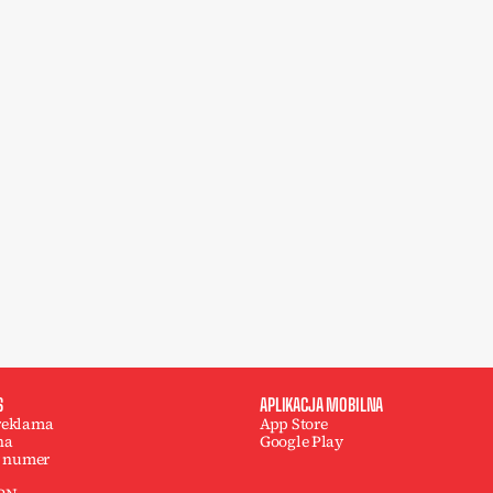
S
APLIKACJA MOBILNA
 reklama
App Store
na
Google Play
 numer