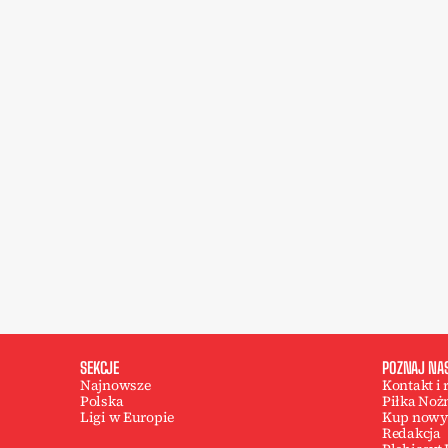
SEKCJE
POZNAJ NA
Najnowsze
Kontakt i
Polska
Piłka Noż
Ligi w Europie
Kup nowy
Redakcja