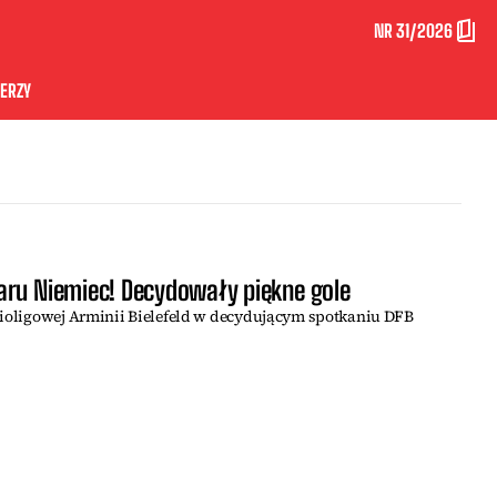
NR 31/2026
ERZY
aru Niemiec! Decydowały piękne gole
cioligowej Arminii Bielefeld w decydującym spotkaniu DFB