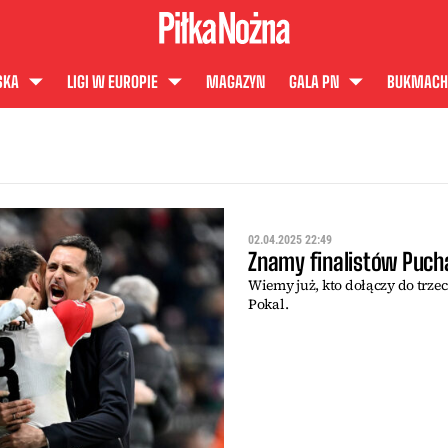
SKA
LIGI W EUROPIE
MAGAZYN
GALA PN
BUKMACH
02.04.2025 22:49
Znamy finalistów Puch
Wiemy już, kto dołączy do trze
Pokal.