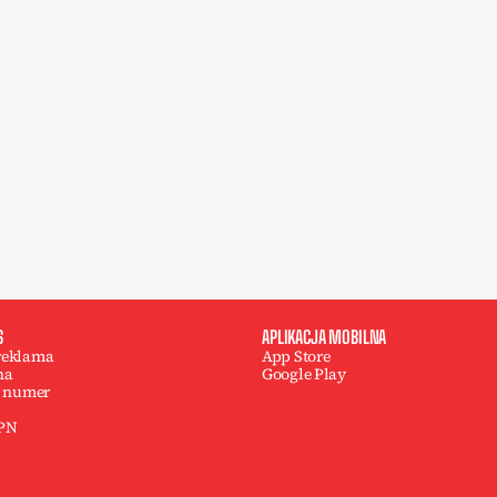
S
APLIKACJA MOBILNA
 reklama
App Store
na
Google Play
 numer
 PN