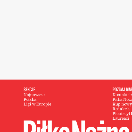
SEKCJE
POZNAJ NA
Najnowsze
Kontakt i
Polska
Piłka Noż
Ligi w Europie
Kup nowy
Redakcja
Plebiscyt
Laureaci