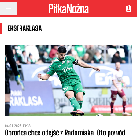
Przejdź do treści
EKSTRAKLASA
04.01.2025 13:33
Obrońca chce odejść z Radomiaka. Oto powód