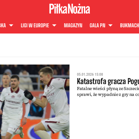
SKA
LIGI W EUROPIE
MAGAZYN
GALA PN
BUKMACH
05.01.2026 15:08
Katastrofa gracza Pog
Fatalne wieści płyną ze Szczec
sprawi, że wypadnie z gry na co