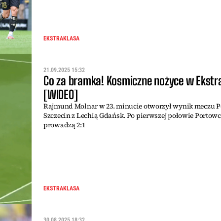
EKSTRAKLASA
21.09.2025 15:32
Co za bramka! Kosmiczne nożyce w Ekstra
[WIDEO]
Rajmund Molnar w 23. minucie otworzył wynik meczu 
Szczecin z Lechią Gdańsk. Po pierwszej połowie Portow
prowadzą 2:1
EKSTRAKLASA
30.08.2025 18:32