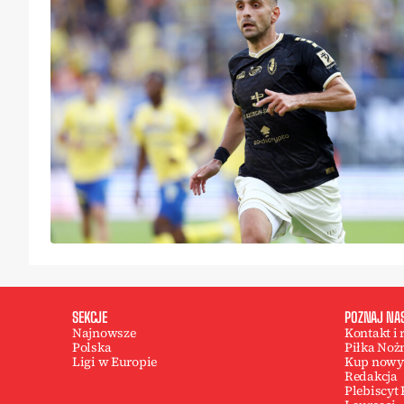
SEKCJE
POZNAJ NA
Najnowsze
Kontakt i
Polska
Piłka Noż
Ligi w Europie
Kup nowy
Redakcja
Plebiscyt