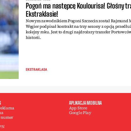
Pogoń ma następcę Koulourisa! Głośny tr
Ekstraklasie!
Nowym zawodnikiem Pogoni Szczecin został Rajmund 
Węgier podpisał kontrakt na trzy sezony z opcją przedłu
kolejny roku. Jest to drugi najdroższy transfer Portowcó
historii.
EKSTRAKLASA
S
APLIKACJA MOBILNA
 reklama
App Store
na
Google Play
 numer
 PN