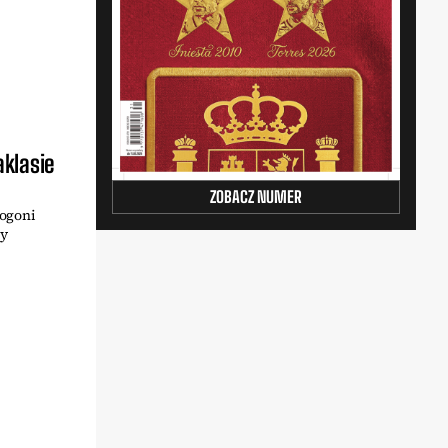
klasie
ZOBACZ NUMER
Pogoni
cy