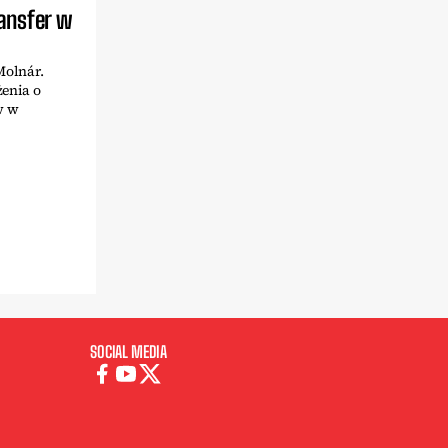
ansfer w
Molnár.
żenia o
w w
SOCIAL MEDIA