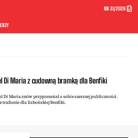
NR 31/2026
ERZY
l Di Maria z cudowną bramką dla Benfiki
gel Di Maria znów przypomniał o sobie szerszej publiczności.
e trafienie dla lizbońskiej Benfiki.