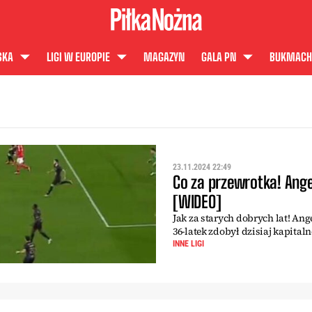
SKA
LIGI W EUROPIE
MAGAZYN
GALA PN
BUKMACH
23.11.2024 22:49
Co za przewrotka! Ange
[WIDEO]
Jak za starych dobrych lat! An
36-latek zdobył dzisiaj kapitaln
INNE LIGI