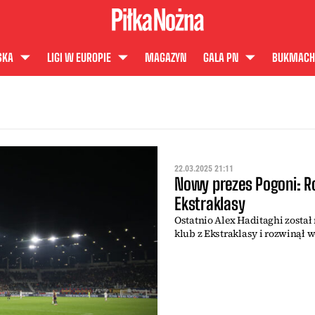
SKA
LIGI W EUROPIE
MAGAZYN
GALA PN
BUKMACH
22.03.2025 21:11
Nowy prezes Pogoni: R
Ekstraklasy
Ostatnio Alex Haditaghi został
klub z Ekstraklasy i rozwinął 