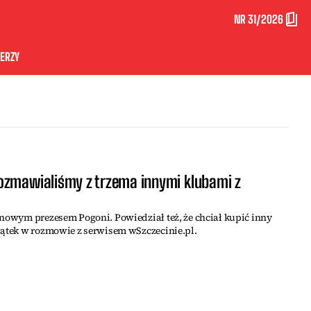
NR 31/2026
ERZY
ozmawialiśmy z trzema innymi klubami z
 nowym prezesem Pogoni. Powiedział też, że chciał kupić inny
wątek w rozmowie z serwisem wSzczecinie.pl.