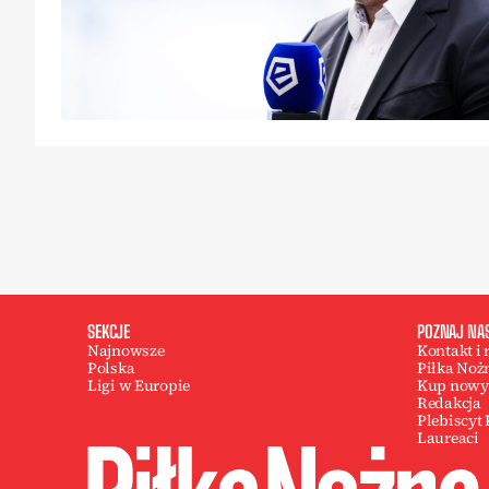
SEKCJE
POZNAJ NA
Najnowsze
Kontakt i
Polska
Piłka Noż
Ligi w Europie
Kup nowy
Redakcja
Plebiscyt
Laureaci