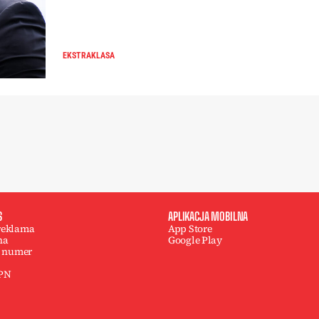
EKSTRAKLASA
S
APLIKACJA MOBILNA
 reklama
App Store
na
Google Play
 numer
 PN