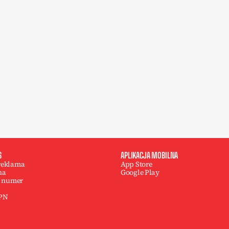
S
APLIKACJA MOBILNA
 reklama
App Store
na
Google Play
 numer
 PN