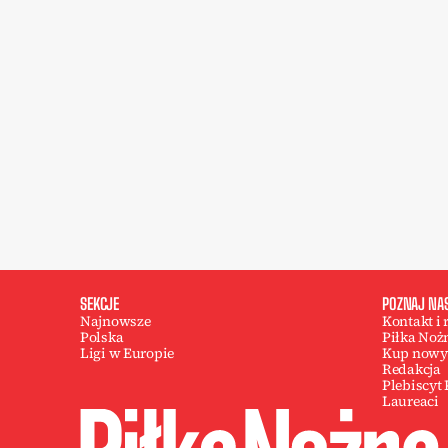
SEKCJE
POZNAJ NA
Najnowsze
Kontakt i
Polska
Piłka Noż
Ligi w Europie
Kup nowy
Redakcja
Plebiscyt
Laureaci