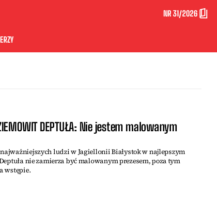
NR 31/2026
ERZY
 ZIEMOWIT DEPTUŁA: Nie jestem malowanym
 najważniejszych ludzi w Jagiellonii Białystok w najlepszym
it Deptuła nie zamierza być malowanym prezesem, poza tym
na wstępie.