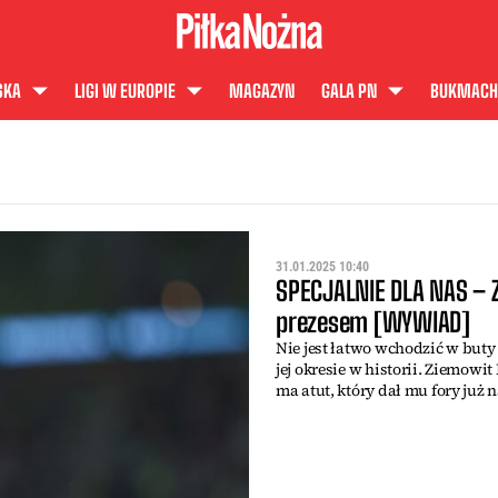
SKA
LIGI W EUROPIE
MAGAZYN
GALA PN
BUKMACH
31.01.2025 10:40
SPECJALNIE DLA NAS –
prezesem [WYWIAD]
Nie jest łatwo wchodzić w buty
jej okresie w historii. Ziemow
ma atut, który dał mu fory już 