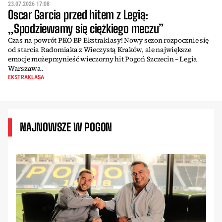
23.07.2026 17:08
Oscar Garcia przed hitem z Legią:
„Spodziewamy się ciężkiego meczu”
Czas na powrót PKO BP Ekstraklasy! Nowy sezon rozpocznie się
od starcia Radomiaka z Wieczystą Kraków, ale największe
emocje możeprzynieść wieczorny hit Pogoń Szczecin – Legia
Warszawa.
EKSTRAKLASA
NAJNOWSZE W POGON