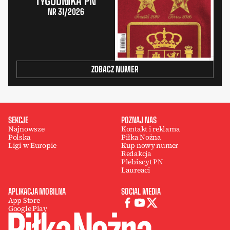
TYGODNIKA PN
NR 31/2026
ZOBACZ NUMER
SEKCJE
POZNAJ NAS
Najnowsze
Kontakt i reklama
Polska
Piłka Nożna
Ligi w Europie
Kup nowy numer
Redakcja
Plebiscyt PN
Laureaci
APLIKACJA MOBILNA
SOCIAL MEDIA
App Store
Google Play