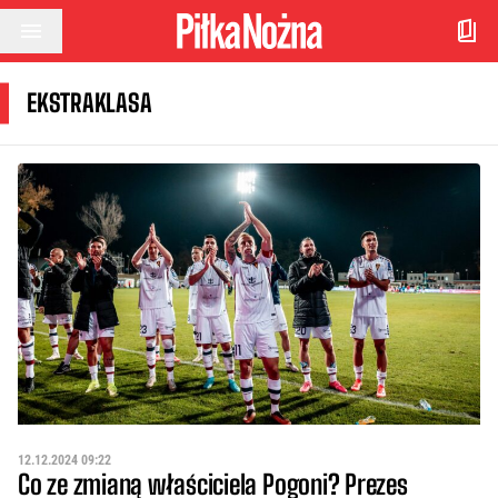
Przejdź do treści
EKSTRAKLASA
12.12.2024 09:22
Co ze zmianą właściciela Pogoni? Prezes