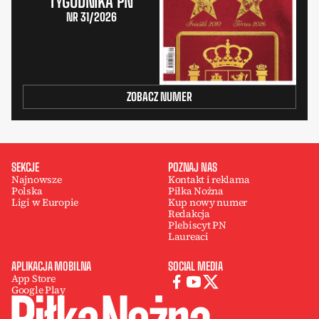
TYGODNIKA PN
NR 31/2026
ZOBACZ NUMER
SEKCJE
POZNAJ NAS
Najnowsze
Kontakt i reklama
Polska
Piłka Nożna
Ligi w Europie
Kup nowy numer
Redakcja
Plebiscyt PN
Laureaci
APLIKACJA MOBILNA
SOCIAL MEDIA
App Store
Google Play