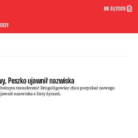
NR 31/2026
ERZY
wy. Peszko ujawnił nazwiska
głośnym transferem? Drugoligowiec chce pozyskać nowego
awnił nazwiska z listy życzeń.