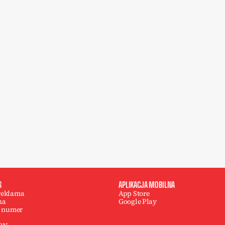
S
APLIKACJA MOBILNA
 reklama
App Store
na
Google Play
 numer