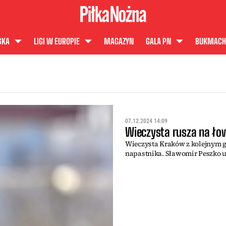
SKA
LIGI W EUROPIE
MAGAZYN
GALA PN
BUKMACH
07.12.2024 14:09
Wieczysta rusza na ło
Wieczysta Kraków z kolejnym 
napastnika. Sławomir Peszko uj