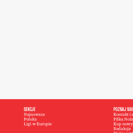
SEKCJE
POZNAJ NA
Najnowsze
Kontakt i
Polska
Piłka Noż
Ligi w Europie
Kup nowy
Redakcja