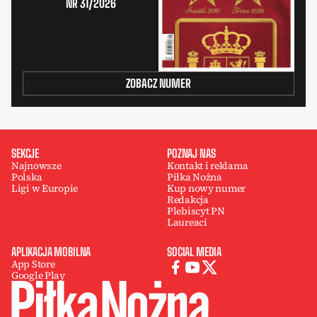
NR 31/2026
ZOBACZ NUMER
SEKCJE
POZNAJ NAS
Najnowsze
Kontakt i reklama
Polska
Piłka Nożna
Ligi w Europie
Kup nowy numer
Redakcja
Plebiscyt PN
Laureaci
APLIKACJA MOBILNA
SOCIAL MEDIA
App Store
Google Play