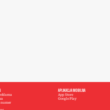
S
APLIKACJA MOBILNA
 reklama
App Store
na
Google Play
 numer