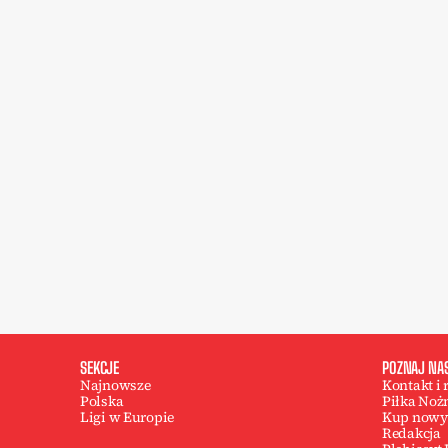
SEKCJE
POZNAJ NA
Najnowsze
Kontakt i
Polska
Piłka Noż
Ligi w Europie
Kup nowy
Redakcja