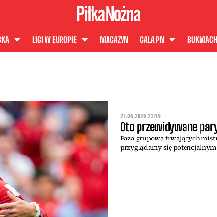
SKA
LIGI W EUROPIE
MAGAZYN
GALA PN
BUKMACH
22.06.2026 22:19
Oto przewidywane pary 
Faza grupowa trwających mistr
przyglądamy się potencjalnym 