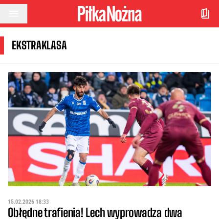
Przejdź do treści
EKSTRAKLASA
15.02.2026 18:33
Obłędne trafienia! Lech wyprowadza dwa