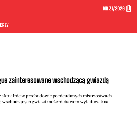
NR 31/2026
ERZY
ague zainteresowane wschodzącą gwiazdą
się aktualnie w przebudowie po nieudanych mistrzostwach
jej wschodzących gwiazd może niebawem wylądować na