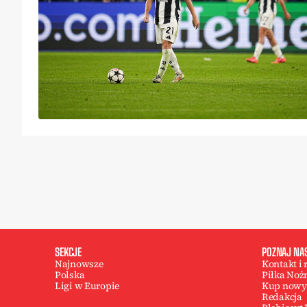
SEKCJE
POZNAJ NA
Najnowsze
Kontakt i
Polska
Piłka Noż
Ligi w Europie
Kup nowy
Redakcja