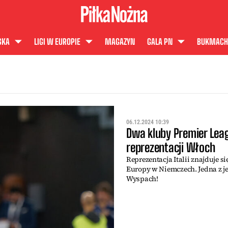
SKA
LIGI W EUROPIE
MAGAZYN
GALA PN
BUKMACH
06.12.2024 10:39
Dwa kluby Premier Le
reprezentacji Włoch
Reprezentacja Italii znajduje 
Europy w Niemczech. Jedna z 
Wyspach!