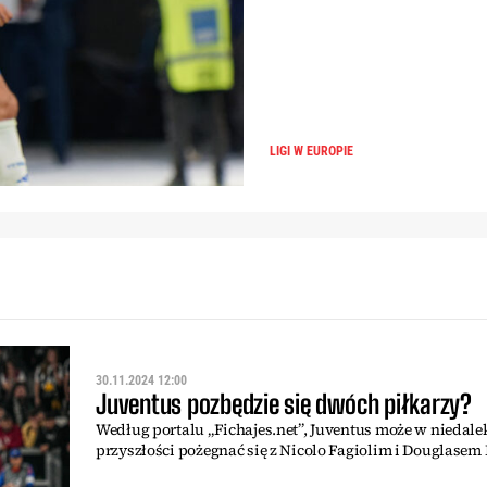
LIGI W EUROPIE
30.11.2024 12:00
Juventus pozbędzie się dwóch piłkarzy?
Według portalu „Fichajes.net”, Juventus może w niedalek
przyszłości pożegnać się z Nicolo Fagiolim i Douglasem