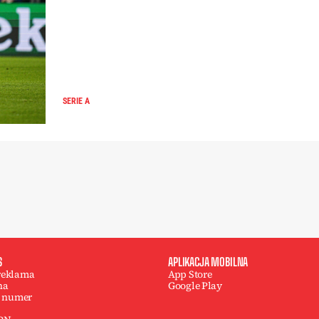
SERIE A
S
APLIKACJA MOBILNA
 reklama
App Store
na
Google Play
 numer