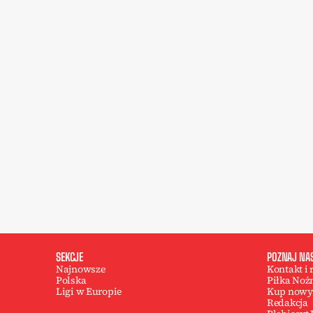
SEKCJE
POZNAJ NA
Najnowsze
Kontakt i
Polska
Piłka Noż
Ligi w Europie
Kup nowy
Redakcja