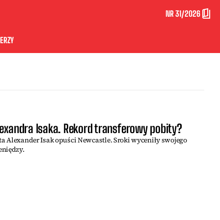
NR 31/2026
ERZY
lexandra Isaka. Rekord transferowy pobity?
lata Alexander Isak opuści Newcastle. Sroki wyceniły swojego
eniędzy.