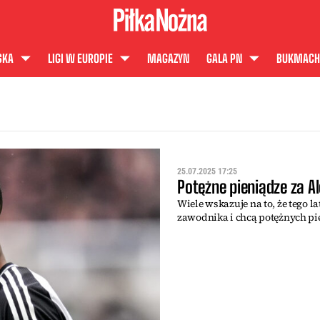
SKA
LIGI W EUROPIE
MAGAZYN
GALA PN
BUKMACH
25.07.2025 17:25
Potężne pieniądze za A
Wiele wskazuje na to, że tego 
zawodnika i chcą potężnych pi