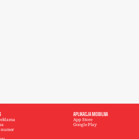
S
APLIKACJA MOBILNA
 reklama
App Store
na
Google Play
 numer