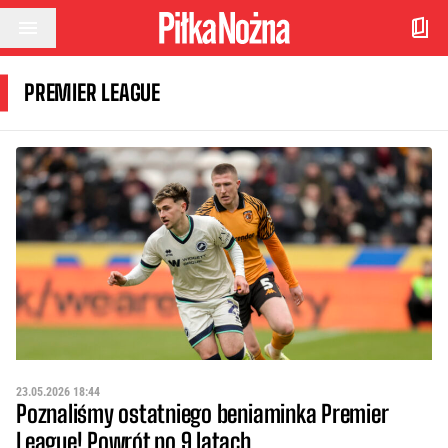
Przejdź do treści
PREMIER LEAGUE
23.05.2026 18:44
Poznaliśmy ostatniego beniaminka Premier
League! Powrót po 9 latach