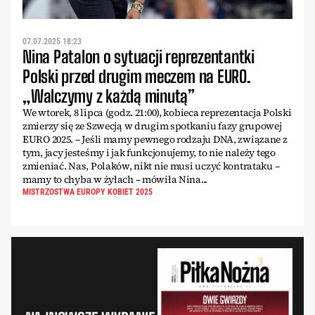
07.07.2025 18:23
Nina Patalon o sytuacji reprezentantki
Polski przed drugim meczem na EURO.
„Walczymy z każdą minutą”
We wtorek, 8 lipca (godz. 21:00), kobieca reprezentacja Polski
zmierzy się ze Szwecją w drugim spotkaniu fazy grupowej
EURO 2025. – Jeśli mamy pewnego rodzaju DNA, związane z
tym, jacy jesteśmy i jak funkcjonujemy, to nie należy tego
zmieniać. Nas, Polaków, nikt nie musi uczyć kontrataku –
mamy to chyba w żyłach – mówiła Nina...
MISTRZOSTWA EUROPY KOBIET 2025