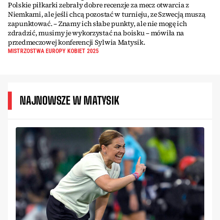
Polskie piłkarki zebrały dobre recenzje za mecz otwarcia z
Niemkami, ale jeśli chcą pozostać w turnieju, ze Szwecją muszą
zapunktować. – Znamy ich słabe punkty, ale nie mogę ich
zdradzić, musimy je wykorzystać na boisku – mówiła na
przedmeczowej konferencji Sylwia Matysik.
MISTRZOSTWA EUROPY KOBIET 2025
NAJNOWSZE W MATYSIK