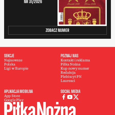
NR 31/2026
ZOBACZ NUMER
SEKCJE
POZNAJ NAS
Najnowsze
Kontakt i reklama
Polska
Piłka Nożna
Ligi w Europie
Kup nowy numer
Redakcja
Plebiscyt PN
Laureaci
APLIKACJA MOBILNA
SOCIAL MEDIA
App Store
Google Play