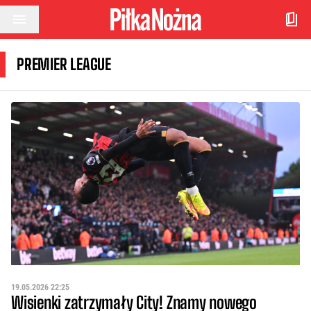
Przejdź do treści
PREMIER LEAGUE
19.05.2026 22:25
Wisienki zatrzymały City! Znamy nowego