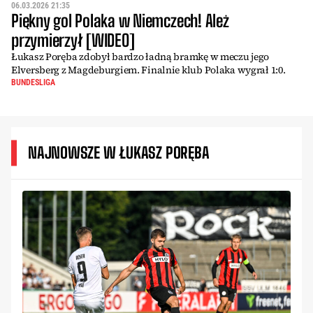
06.03.2026 21:35
Piękny gol Polaka w Niemczech! Ależ
przymierzył [WIDEO]
Łukasz Poręba zdobył bardzo ładną bramkę w meczu jego
Elversberg z Magdeburgiem. Finalnie klub Polaka wygrał 1:0.
BUNDESLIGA
NAJNOWSZE W ŁUKASZ PORĘBA