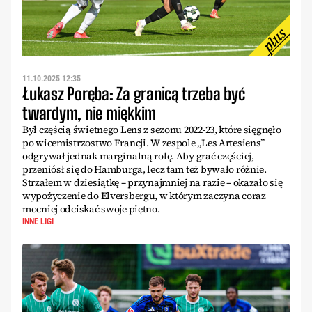
11.10.2025 12:35
Łukasz Poręba: Za granicą trzeba być
twardym, nie miękkim
Był częścią świetnego Lens z sezonu 2022-23, które sięgnęło
po wicemistrzostwo Francji. W zespole „Les Artesiens”
odgrywał jednak marginalną rolę. Aby grać częściej,
przeniósł się do Hamburga, lecz tam też bywało różnie.
Strzałem w dziesiątkę – przynajmniej na razie – okazało się
wypożyczenie do Elversbergu, w którym zaczyna coraz
mocniej odciskać swoje piętno.
INNE LIGI