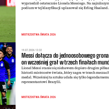
wyprzedził ostatecznie Lionela Messiego. Na najniższy
podium w tej klasyfikacji uplasował się Erling Haaland.
MISTRZOSTWA ŚWIATA 2026
19.07.2026 13:32
Messi dołącza do jednoosobowego grona!
on wcześniej grał w trzech finałach mund
Lionel Messi stanie się niebawem dopiero drugim piłk
historii mistrzostw świata, który zagra w trzech meczach
medal. Wcześniej ta sztuka udała się tylko legendarnem
reprezentantowi Brazylii.
MISTRZOSTWA ŚWIATA 2026