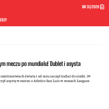
NR 31/2026
ERZY
m meczu po mundialu! Dublet i asysta
]
mistrzostwach świata i od razu zaczął trafiać do siatki. 39-
iczył asystę w meczu z Atletico San Luis w ramach Leagues