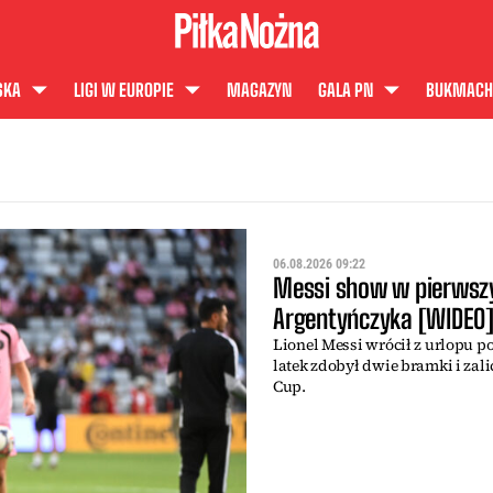
SKA
LIGI W EUROPIE
MAGAZYN
GALA PN
BUKMACH
06.08.2026 09:22
Messi show w pierwszy
Argentyńczyka [WIDEO
Lionel Messi wrócił z urlopu po 
latek zdobył dwie bramki i zal
Cup.