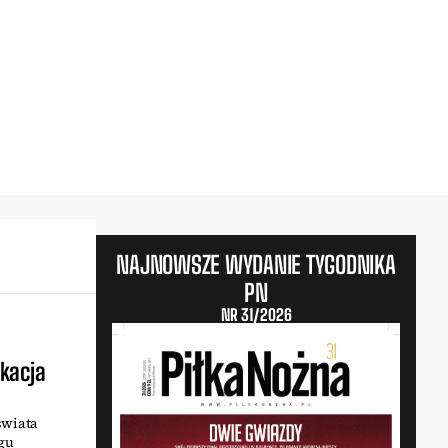
NAJNOWSZE WYDANIE TYGODNIKA
PN
NR 31/2026
kacja
świata
igu