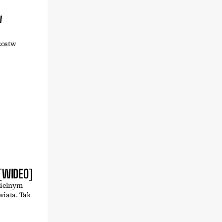
w
zostw
 [WIDEO]
zielnym
wiata. Tak