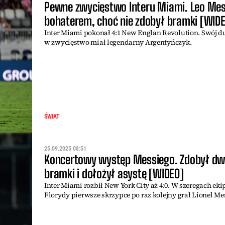
Pewne zwycięstwo Interu Miami. Leo Mes
bohaterem, choć nie zdobył bramki [WID
Inter Miami pokonał 4:1 New Englan Revolution. Swój 
w zwycięstwo miał legendarny Argentyńczyk.
ŚWIAT
25.09.2025 08:51
Koncertowy występ Messiego. Zdobył dw
bramki i dołożył asystę [WIDEO]
Inter Miami rozbił New York City aż 4:0. W szeregach eki
Florydy pierwsze skrzypce po raz kolejny grał Lionel Me