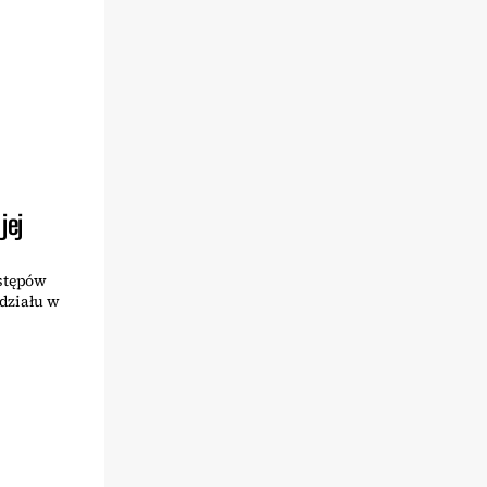
jej
ystępów
działu w