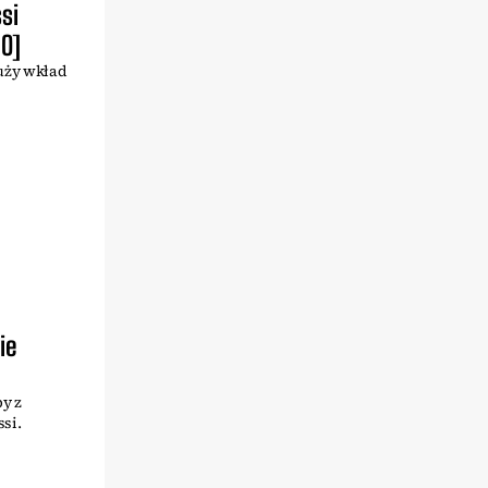
si
EO]
duży wkład
ie
py z
ssi.