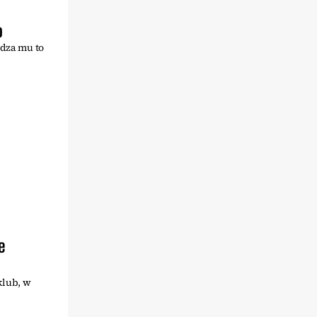
o
adza mu to
e
klub, w