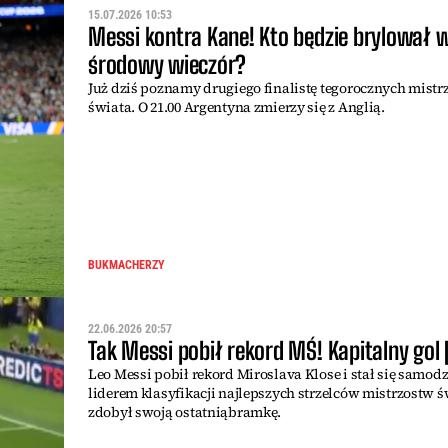
15.07.2026 10:53
Messi kontra Kane! Kto będzie brylował 
środowy wieczór?
Już dziś poznamy drugiego finalistę tegorocznych mistr
świata. O 21.00 Argentyna zmierzy się z Anglią.
BUKMACHERZY
22.06.2026 20:57
Tak Messi pobił rekord MŚ! Kapitalny gol
Leo Messi pobił rekord Miroslava Klose i stał się samod
liderem klasyfikacji najlepszych strzelców mistrzostw ś
zdobył swoją ostatniąbramkę.