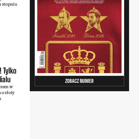
m stopniu
 Tylko
ialu
ZOBACZ NUMER
arzem w
 o złoty
u