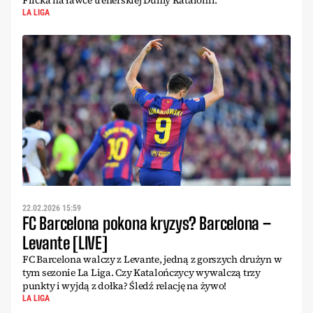
LA LIGA
22.02.2026 15:59
FC Barcelona pokona kryzys? Barcelona –
Levante [LIVE]
FC Barcelona walczy z Levante, jedną z gorszych drużyn w
tym sezonie La Liga. Czy Katalończycy wywalczą trzy
punkty i wyjdą z dołka? Śledź relację na żywo!
LA LIGA