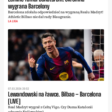
wygrana Barcelony
Barcelona zdołała odpowiedzieć na wygraną Realu Madryt!
Athletic Bilbao nie dał rady Blaugranie.
LA LIGA
07.03.2026 20:52
Lewandowski na ławce. Bilbao – Barcelona
[LIVE]
Real Madryt wygrał z Celtą Vigo. Czy Duma Katalonii
odpowie Królewskim?