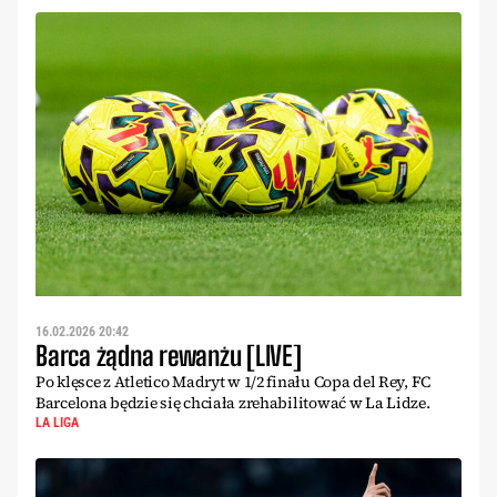
16.02.2026 20:42
Barca żądna rewanżu [LIVE]
Po klęsce z Atletico Madryt w 1/2 finału Copa del Rey, FC
Barcelona będzie się chciała zrehabilitować w La Lidze.
LA LIGA