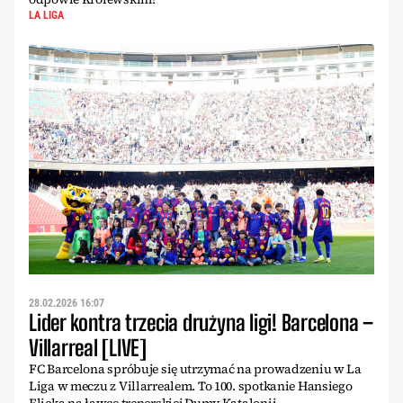
LA LIGA
28.02.2026 16:07
Lider kontra trzecia drużyna ligi! Barcelona –
Villarreal [LIVE]
FC Barcelona spróbuje się utrzymać na prowadzeniu w La
Liga w meczu z Villarrealem. To 100. spotkanie Hansiego
Flicka na ławce trenerskiej Dumy Katalonii.