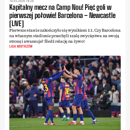
18.03.2026 18:28
Kapitalny mecz na Camp Nou! Pięć goli w
pierwszej połowie! Barcelona – Newcastle
[LIVE]
Pierwsze starcie zakończyło się wynikiem 1:1. Czy Barcelona
na własnym stadionie przechyli szalę zwycięstwa na swoją
stronę i awansuje? Śledź relację na żywo!
LIGA MISTRZÓW