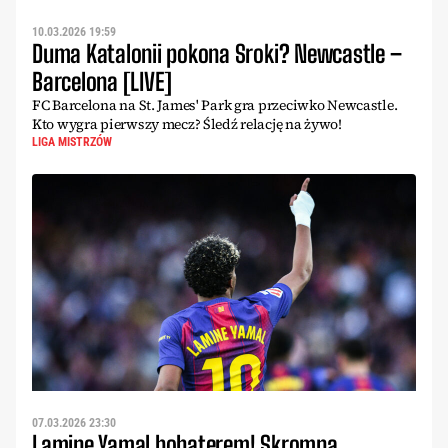
10.03.2026 19:59
Duma Katalonii pokona Sroki? Newcastle –
Barcelona [LIVE]
FC Barcelona na St. James' Park gra przeciwko Newcastle.
Kto wygra pierwszy mecz? Śledź relację na żywo!
LIGA MISTRZÓW
07.03.2026 23:30
Lamine Yamal bohaterem! Skromna