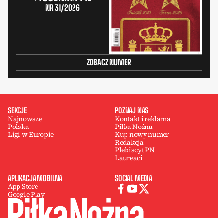
NR 31/2026
ZOBACZ NUMER
SEKCJE
POZNAJ NAS
Najnowsze
Kontakt i reklama
Polska
Piłka Nożna
Ligi w Europie
Kup nowy numer
Redakcja
Plebiscyt PN
Laureaci
APLIKACJA MOBILNA
SOCIAL MEDIA
App Store
Google Play