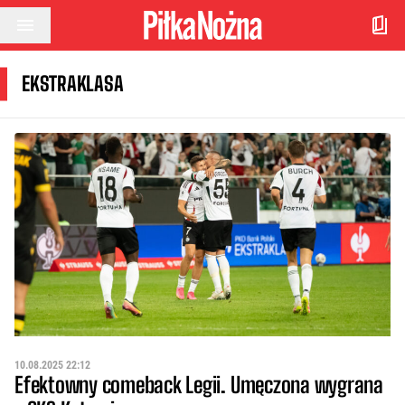
Przejdź do treści
EKSTRAKLASA
10.08.2025 22:12
Efektowny comeback Legii. Umęczona wygrana