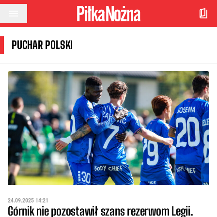
Przejdź do treści
PUCHAR POLSKI
24.09.2025 14:21
Górnik nie pozostawił szans rezerwom Legii.