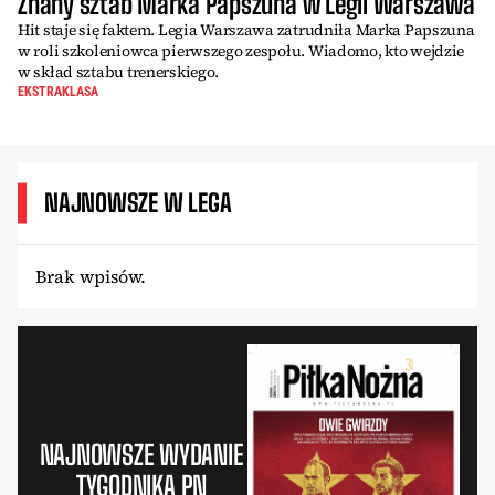
Znany sztab Marka Papszuna w Legii Warszawa
Hit staje się faktem. Legia Warszawa zatrudniła Marka Papszuna
w roli szkoleniowca pierwszego zespołu. Wiadomo, kto wejdzie
w skład sztabu trenerskiego.
EKSTRAKLASA
NAJNOWSZE W LEGA
Brak wpisów.
NAJNOWSZE WYDANIE
TYGODNIKA PN