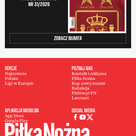
NR 31/2026
ZOBACZ NUMER
SEKCJE
POZNAJ NAS
Najnowsze
Kontakt i reklama
Polska
Piłka Nożna
Ligi w Europie
Kup nowy numer
Redakcja
Plebiscyt PN
Laureaci
APLIKACJA MOBILNA
SOCIAL MEDIA
App Store
Google Play