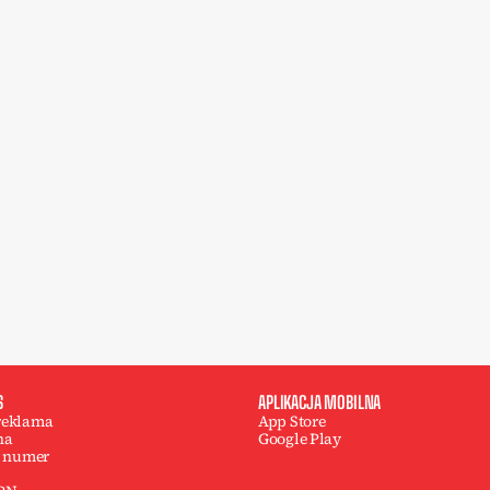
S
APLIKACJA MOBILNA
 reklama
App Store
na
Google Play
 numer