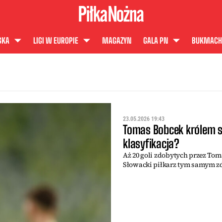
SKA
LIGI W EUROPIE
MAGAZYN
GALA PN
BUKMACH
23.05.2026 19:43
Tomas Bobcek królem s
klasyfikacja?
Aż 20 goli zdobytych przez Tom
Słowacki piłkarz tym samym zdo