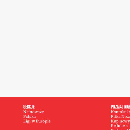
SEKCJE
POZNAJ NA
Najnowsze
Kontakt i
Polska
Piłka Noż
Ligi w Europie
Kup nowy
Redakcja