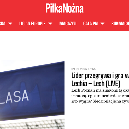
SKA
LIGI W EUROPIE
MAGAZYN
GALA PN
BUKMACH
09.02.2025 16:55
Lider przegrywa i gra 
Lechia – Lech [LIVE]
Lech Poznań ma znakomitą oka
i znaczącego umocnienia się na
Kto wygra? Śledź relację na żyw