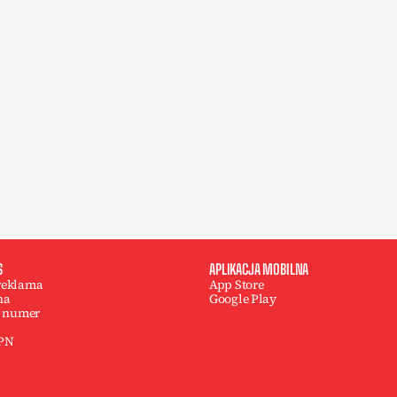
S
APLIKACJA MOBILNA
 reklama
App Store
na
Google Play
 numer
 PN