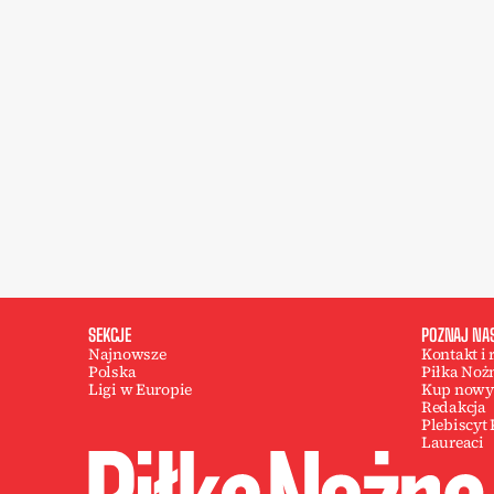
SEKCJE
POZNAJ NA
Najnowsze
Kontakt i
Polska
Piłka Noż
Ligi w Europie
Kup nowy
Redakcja
Plebiscyt
Laureaci