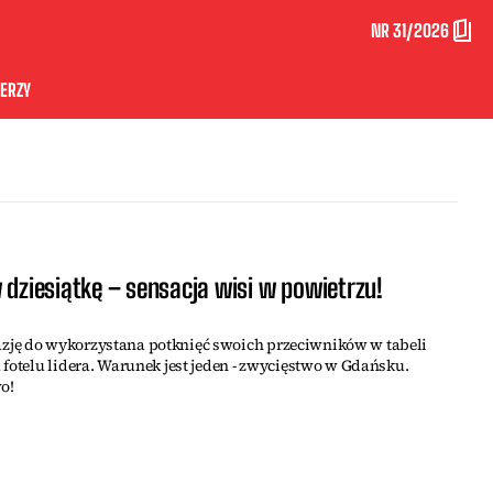
NR 31/2026
ERZY
w dziesiątkę – sensacja wisi w powietrzu!
zję do wykorzystana potknięć swoich przeciwników w tabeli
 fotelu lidera. Warunek jest jeden - zwycięstwo w Gdańsku.
o!