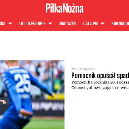
SKA
LIGI W EUROPIE
MAGAZYN
GALA PN
BUKMACH
22.06.2025 17:11
Pomocnik opuścił spad
Pomocnik z rocznika 2001 odsze
Cracovii, obowiązujące od wrze