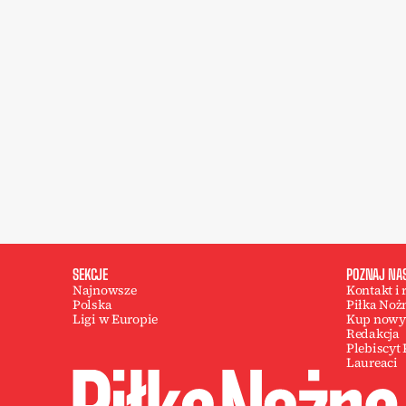
SEKCJE
POZNAJ NA
Najnowsze
Kontakt i
Polska
Piłka Noż
Ligi w Europie
Kup nowy
Redakcja
Plebiscyt
Laureaci