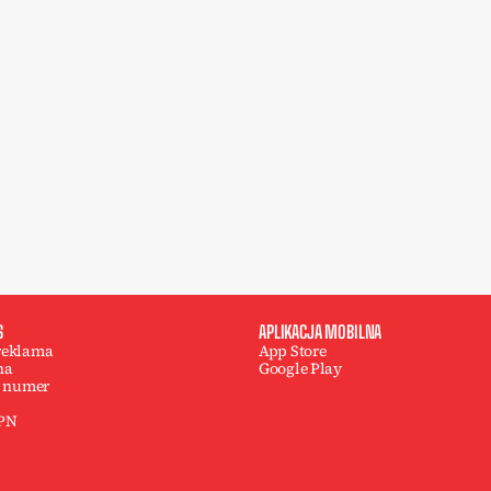
S
APLIKACJA MOBILNA
 reklama
App Store
na
Google Play
 numer
 PN