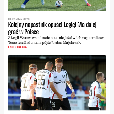
01.02.2025 20:28
Kolejny napastnik opuści Legię! Ma dalej
grać w Polsce
Z Legii Warszawa odeszło ostatnio już dwóch napastników.
Teraz ich śladem ma pójść Jordan Majchrzak.
EKSTRAKLASA