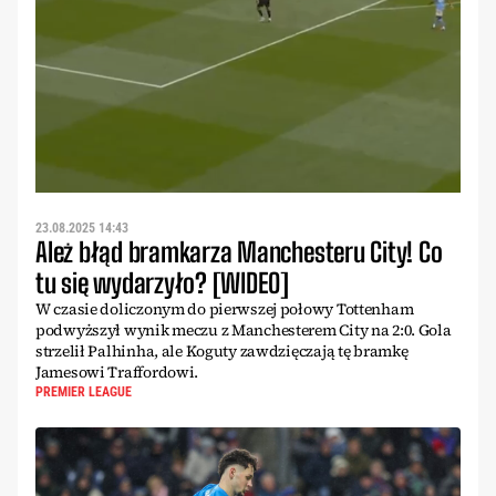
23.08.2025 14:43
Ależ błąd bramkarza Manchesteru City! Co
tu się wydarzyło? [WIDEO]
W czasie doliczonym do pierwszej połowy Tottenham
podwyższył wynik meczu z Manchesterem City na 2:0. Gola
strzelił Palhinha, ale Koguty zawdzięczają tę bramkę
Jamesowi Traffordowi.
PREMIER LEAGUE