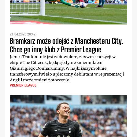
21.04.2026 20:42
Bramkarz może odejść z Manchesteru City.
Chce go inny klub z Premier League
James Trafford nie jest zadowolony ze swojej pozycji w
ekipie The Citizens, będąc jedynie zmiennikiem
Gianluigiego Donnarummy. W najbliższym oknie
transferowym świeżo upieczony debiutant w reprezentacji
Anglii może zmienić otoczenie.
PREMIER LEAGUE