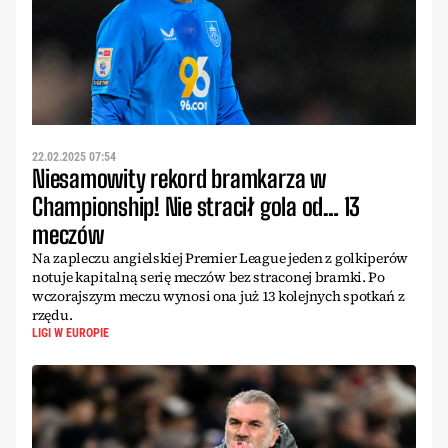
22.02.2025 07:54
Niesamowity rekord bramkarza w
Championship! Nie stracił gola od… 13
meczów
Na zapleczu angielskiej Premier League jeden z golkiperów
notuje kapitalną serię meczów bez straconej bramki. Po
wczorajszym meczu wynosi ona już 13 kolejnych spotkań z
rzędu.
LIGI W EUROPIE