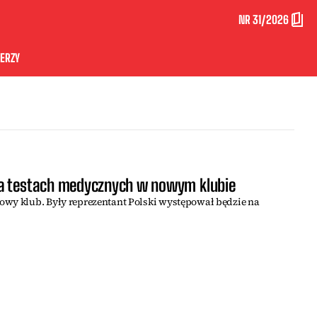
NR 31/2026
ERZY
a testach medycznych w nowym klubie
owy klub. Były reprezentant Polski występował będzie na