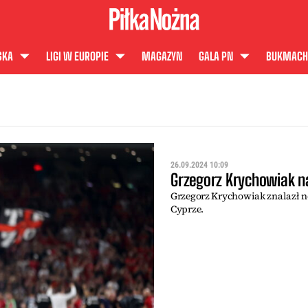
SKA
LIGI W EUROPIE
MAGAZYN
GALA PN
BUKMACH
26.09.2024 10:09
Grzegorz Krychowiak n
Grzegorz Krychowiak znalazł n
Cyprze.