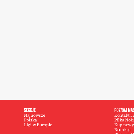
SEKCJE
POZNAJ NA
Najnowsze
Kontakt i
Polska
Piłka Noż
Ligi w Europie
Kup nowy
Redakcja