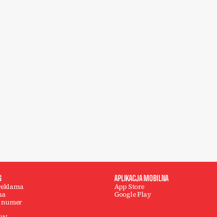
S
APLIKACJA MOBILNA
 reklama
App Store
na
Google Play
 numer