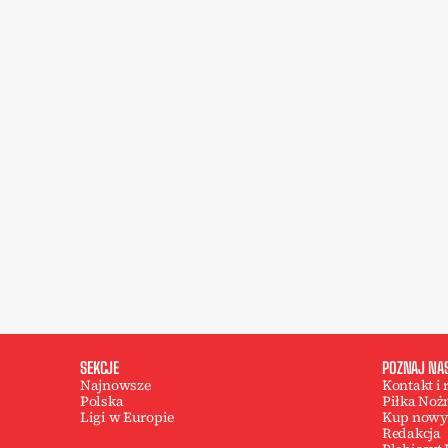
SEKCJE
POZNAJ NA
Najnowsze
Kontakt i
Polska
Piłka Noż
Ligi w Europie
Kup nowy
Redakcja