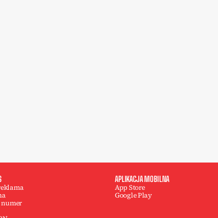
S
APLIKACJA MOBILNA
 reklama
App Store
na
Google Play
 numer