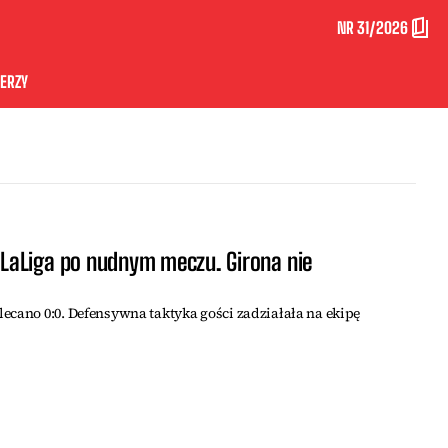
NR 31/2026
ERZY
aLiga po nudnym meczu. Girona nie
ecano 0:0. Defensywna taktyka gości zadziałała na ekipę