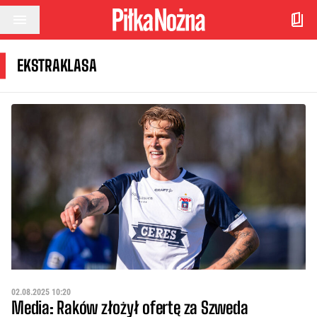
Przejdź do treści
EKSTRAKLASA
02.08.2025 10:20
Media: Raków złożył ofertę za Szweda