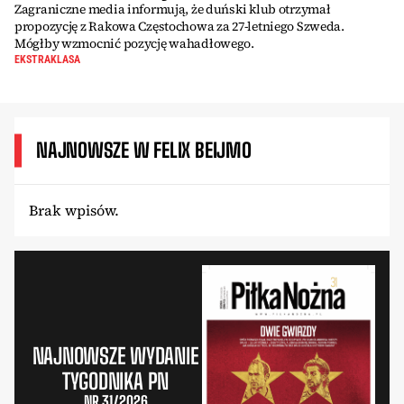
Zagraniczne media informują, że duński klub otrzymał
propozycję z Rakowa Częstochowa za 27-letniego Szweda.
Mógłby wzmocnić pozycję wahadłowego.
EKSTRAKLASA
NAJNOWSZE W FELIX BEIJMO
Brak wpisów.
NAJNOWSZE WYDANIE
TYGODNIKA PN
NR 31/2026