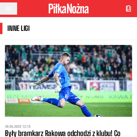
Przejdź do treści
INNE LIGI
30.06.2025 12:15
Były bramkarz Rakowa odchodzi z klubu! Co