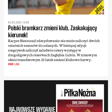
03.02.2025 15:05
Polski bramkarz zmieni klub. Zaskakujący
kierunek!
Kacper Bieszczad zdecydowanie nie może zaliczyć dwóch
ostatnich sezonów do udanych. W bieżącej edycji
rozgrywek zaliczył zaledwie cztery występy w
drugoligowych rezerwach Zagłębia Lubin. W zimowym
oknie transferowym 22-latek zmieni klubowe barwy.
INNE LIGI
NAJNOWSZE WYDANIE