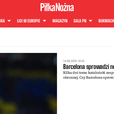
SKA
LIGI W EUROPIE
MAGAZYN
GALA PN
BUKMACH
14.08.2025 18:45
Barcelona sprowadzi n
Kilka dni temu kataloński zesp
obronnej. Czy Barcelona sprow