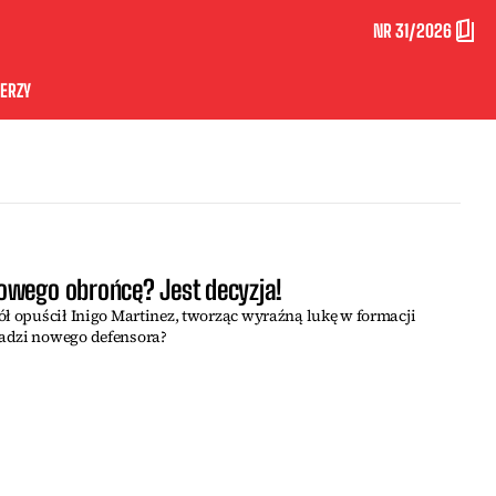
NR 31/2026
ERZY
owego obrońcę? Jest decyzja!
ół opuścił Inigo Martinez, tworząc wyraźną lukę w formacji
adzi nowego defensora?