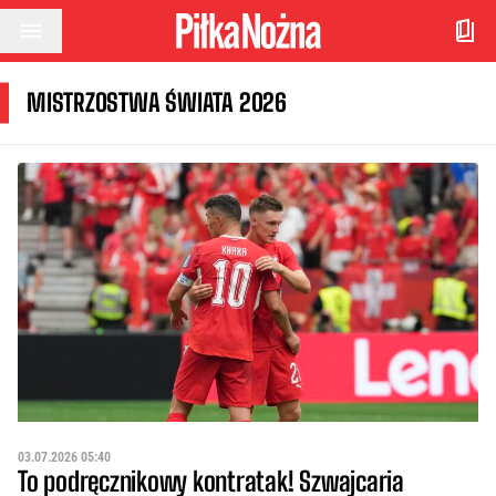
Przejdź do treści
MISTRZOSTWA ŚWIATA 2026
03.07.2026 05:40
To podręcznikowy kontratak! Szwajcaria