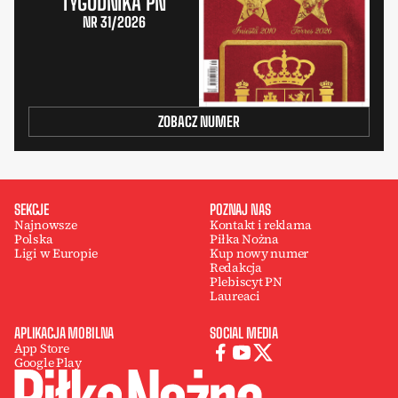
TYGODNIKA PN
NR 31/2026
ZOBACZ NUMER
SEKCJE
POZNAJ NAS
Najnowsze
Kontakt i reklama
Polska
Piłka Nożna
Ligi w Europie
Kup nowy numer
Redakcja
Plebiscyt PN
Laureaci
APLIKACJA MOBILNA
SOCIAL MEDIA
App Store
Google Play